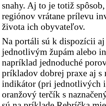
snahy. Aj to je totiž spôso
regiónov vrátane prílevu inv
života ich obyvateľov.
Na portáli sú k dispozícii a
jednotlivým župám alebo 
napríklad jednoduché porov
príkladov dobrej praxe aj s
indikátor (pri jednotlivých 
oranžový terčík s naznače
sú na príklade Rebríčka mi