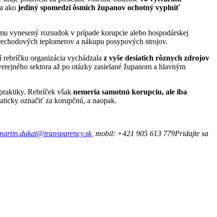
ka ako
jediný spomedzi ôsmich županov ochotný vyplniť
emu vynesený rozsudok v prípade korupcie alebo hospodárskej
rechodových teplomerov a nákupu posypových strojov.
í rebríčku organizácia vychádzala
z vyše desiatich rôznych zdrojov
verejného sektora až po otázky zasielané županom a hlavným
 praktiky. Rebríček však
nemeria samotnú korupciu, ale iba
aticky označiť za korupčnú, a naopak.
martin.dukat@transparency.sk,
mobil: +421 905 613 779
Pridajte sa