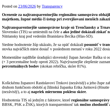
Posted on
23/06/2026
by
Transparency
Ocenenie za najtransparentnejšiu regionálnu samosprávu obhájil 
majetkom, župné médiá či ústup pri zverejňovaní menších zákazi
Najtransparentnejšie samosprávne kraje sú Trenčiansky a Trna
Slovensko (TIS) sa umiestnili na čele a
ako jediné dokázali získať n
Nitriansky kraj pod vedením Branislava Becíka (Hlas-SD).
Siedme hodnotenie žúp ukázalo, že sa opäť dokázali
posunúť v trans
stovka najväčších miest dosiaľ v poslednom meraní v roku 2022 dosia
Momentálne najdlhšie úradujúci slovenský župan Jaroslav Baška si o
(+ 3 percentuálne body oproti 2022). Najvýraznejšie zlepšenie zazn
percentuálnych bodov
(skokan rebríčka, skóre 81%).
Košickému županovi Rastislavovi Trnkovi (nezávislý) a jeho župe za
druhom funkčnom období aj žilinská županka Erika Jurinová (Hnutie
(nezávislý), a to aj
napriek miernemu poklesu skóre
.
Hodnotenia TIS sú jedným z faktorov, ktoré
regionálne samosprávy 
BBSK, PSK a ŽSK), ktorých transparentnosť tak
možno zhodnotiť 