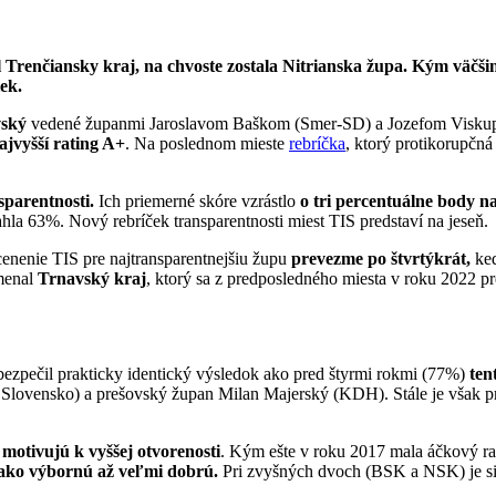
Trenčiansky kraj, na chvoste zostala Nitrianska župa. Kým väčšina
ek.
vský
vedené županmi Jaroslavom Baškom (Smer-SD) a Jozefom Viskupi
ajvyšší rating A+
. Na poslednom mieste
rebríčka
, ktorý protikorupčn
parentnosti.
Ich priemerné skóre vzrástlo
o tri percentuálne body 
hla 63%. Nový rebríček transparentnosti miest TIS predstaví na jeseň.
cenenie TIS pre najtransparentnejšiu župu
prevezme po štvrtýkrát,
ke
amenal
Trnavský kraj
, ktorý sa z predposledného miesta v roku 2022 p
bezpečil prakticky identický výsledok ako pred štyrmi rokmi (77%)
ten
 Slovensko) a prešovský župan Milan Majerský (KDH). Stále je však pr
motivujú k vyššej otvorenosti
. Kým ešte v roku 2017 mala áčkový ra
ako výbornú až veľmi dobrú.
Pri zvyšných dvoch (BSK a NSK) je sit