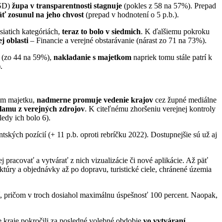
-SD)
župa v transparentnosti stagnuje
(pokles z 58 na 57%). Prepad
äť zosunul na jeho chvost
(prepad v hodnotení o 5 p.b.).
siatich kategóriách,
teraz to bolo v siedmich
. K ďalšiemu pokroku
j oblasti
– Financie a verejné obstarávanie (nárast zo 71 na 73%).
(zo 44 na 59%),
nakladanie s majetkom
napriek tomu stále patrí k
.
om majetku,
nadmerne promuje vedenie krajov
cez župné mediálne
lamu z verejných zdrojov
. K citeľnému zhoršeniu verejnej kontroly
edy ich bolo 6).
ských pozícií (+ 11 p.b. oproti rebríčku 2022). Dostupnejšie sú už aj
ej pracovať a vytvárať z nich vizualizácie či nové aplikácie. Až päť
ktúry a objednávky až po dopravu, turistické ciele, chránené územia
, pričom v troch dosiahol maximálnu úspešnosť 100 percent. Naopak,
 kraje pokročili za posledné volebné obdobie
vo vytváraní