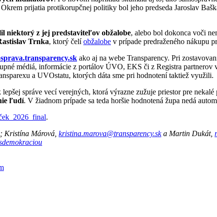
 Okrem prijatia protikorupčnej politiky bol jeho predseda Jaroslav Baš
lil niektorý z jej predstaviteľov obžalobe
, alebo bol dokonca voči n
Rastislav Trnka
, ktorý čelí
obžalobe
v prípade predraženého nákupu p
sprava.transparency.sk
ako aj na webe Transparency. Pri zostavovan
upné médiá, informácie z portálov ÚVO, EKS či z Registra partnerov 
nsparexu a UVOstatu, ktorých dáta sme pri hodnotení taktiež využili.
 lepšej správe vecí verejných, ktorá výrazne zužuje priestor pre nekalé
nie ľudí
. V žiadnom prípade sa teda horšie hodnotená župa nedá autom
ček_2026_final
.
; Kristína Márová,
kristina.marova@transparency.sk
a Martin Dukát,
desdemokraciou
am