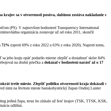
 krajov sa v otvorenosti posúva, slabinou zostáva nakladanie s
čom (PS). V najnovšom hodnotení Transparency International
á mimovládna organizácia zostavuje už od roku 2011, skončil
na 72%
(oproti 69% z roku 2022 a 63% z roku 2020). Naproti tomu,
ď sa jeho kraju opäť podarilo mierne zlepšiť a dosiahnuť skóre 84%
rebojoval na druhú priečku a
dokázal v hodnotení narásť až o 17
tokrát tretie miesto
.
Zlepšiť politiku otvorenosti kraja dokázali
v
ed nimi na štvrtom mieste banskobystrický župan Ondrej Lunter
ting jediná župa, teraz ho získalo už šesť krajov (TSK, TTSK, KSK,
uácia odlišná.