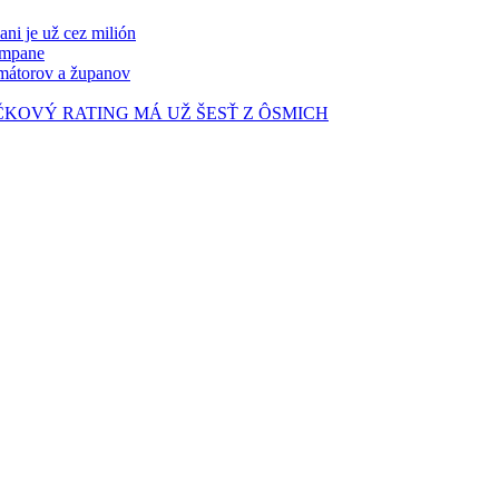
ni je už cez milión
ampane
imátorov a županov
ČKOVÝ RATING MÁ UŽ ŠESŤ Z ÔSMICH