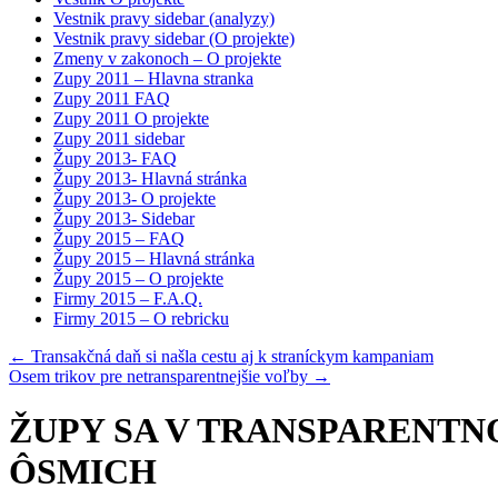
Vestnik pravy sidebar (analyzy)
Vestnik pravy sidebar (O projekte)
Zmeny v zakonoch – O projekte
Zupy 2011 – Hlavna stranka
Zupy 2011 FAQ
Zupy 2011 O projekte
Zupy 2011 sidebar
Župy 2013- FAQ
Župy 2013- Hlavná stránka
Župy 2013- O projekte
Župy 2013- Sidebar
Župy 2015 – FAQ
Župy 2015 – Hlavná stránka
Župy 2015 – O projekte
Firmy 2015 – F.A.Q.
Firmy 2015 – O rebricku
←
Transakčná daň si našla cestu aj k straníckym kampaniam
Osem trikov pre netransparentnejšie voľby
→
ŽUPY SA V TRANSPARENTNO
ÔSMICH