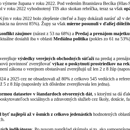
o výmene župana v roku 2022. Pod vedením Branislava Becíka (Hlas
ol v roku 2022 vyhodnotený TIS ako skokan rebríčka, teraz sa však
op
 Kým v roku 2022 bolo zlepšenie citeľné a župy dokázali narásť až v de
agnácia na úrovni 85%). Župy sa však
mierne posunuli v ďalšej dôležite
 konflikt záujmov
(nárast z 53 na 68%) a
Predaj a prenájom majetku
aktuálne dosiahli iba v oblasti
Mediálna politika
(pokles zo 61 na 53%)
zverejňuje
výsledky verejných obchodných súťaží
na predaj a prenáj
ni novú povinnosť zverejňovať
výkaz o poskytnutí prostriedkov na rek
ľnení zákona o verejnom obstarávaní zverejňujú už len 2 z 8 žúp (naposl
024 a 2025 cez ne obsadzovali až 80% z celkovo 545 vedúcich a referent
už 5 z 8 žúp (naposledy ich dôsledne zverejňovala len jedna).
ormou datasetov v štandardoch otvorených dát
, s ktorými sa dá ďal
poskytovateľoch sociálnych a zdravotných služieb cez školy, dotácie, fa
 byť najlepší až v ôsmich z celkovo jedenástich
hodnotených oblastí
ch.
vých indikátorov
. Po novom napríklad skúmala aj to, ako samosprávne