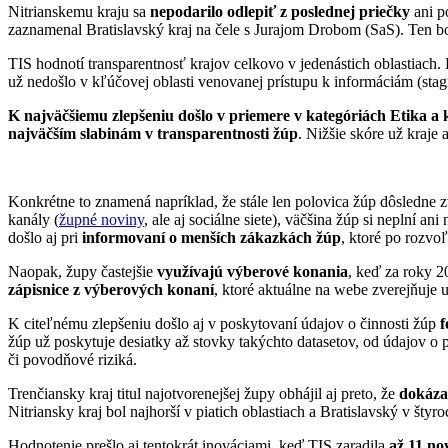
Nitrianskemu kraju sa
nepodarilo odlepiť z poslednej priečky
ani p
zaznamenal Bratislavský kraj na čele s Jurajom Drobom (SaS). Ten b
TIS hodnotí transparentnosť krajov celkovo v jedenástich oblastiach.
už nedošlo v kľúčovej oblasti venovanej prístupu k informáciám (st
K najväčšiemu zlepšeniu došlo v priemere v kategóriách Etika a
najväčším slabinám v transparentnosti žúp
. Nižšie skóre už kraje 
Konkrétne to znamená napríklad, že stále len polovica žúp dôsledne 
kanály (
župné noviny
, ale aj sociálne siete), väčšina žúp si neplní a
došlo aj pri
informovaní o menších zákazkách žúp
, ktoré po rozvo
Naopak, župy častejšie
využívajú výberové konania
, keď za roky 2
zápisnice z výberových konaní
, ktoré aktuálne na webe zverejňuje 
K citeľnému zlepšeniu došlo aj v poskytovaní údajov o činnosti žúp
f
žúp už poskytuje desiatky až stovky takýchto datasetov, od údajov o 
či povodňové riziká.
Trenčiansky kraj titul najotvorenejšej župy obhájil aj preto, že
dokázal
Nitriansky kraj bol najhorší v piatich oblastiach a Bratislavský v štyro
Hodnotenie prešlo aj tentokrát inováciami, keď TIS zaradila
až 11 no