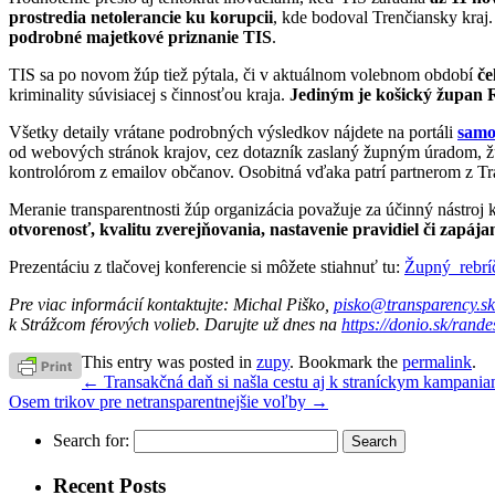
prostredia netolerancie ku korupcii
, kde bodoval Trenčiansky kraj.
podrobné majetkové priznanie TIS
.
TIS sa po novom žúp tiež pýtala, či v aktuálnom volebnom období
če
kriminality súvisiacej s činnosťou kraja.
Jediným je košický župan 
Všetky detaily vrátane podrobných výsledkov nájdete na portáli
samo
od webových stránok krajov, cez dotazník zaslaný župným úradom, ž
kontrolórom z emailov občanov. Osobitná vďaka patrí partnerom z Tra
Meranie transparentnosti žúp organizácia považuje za účinný nástroj k
otvorenosť, kvalitu zverejňovania, nastavenie pravidiel či zapája
Prezentáciu z tlačovej konferencie si môžete stiahnuť tu:
Župný_rebrí
Pre viac informácií kontaktujte: Michal Piško,
pisko@transparency.sk
k Strážcom férových volieb. Darujte už dnes na
https://donio.sk/ran
This entry was posted in
zupy
. Bookmark the
permalink
.
←
Transakčná daň si našla cestu aj k straníckym kampani
Osem trikov pre netransparentnejšie voľby
→
Search for:
Recent Posts