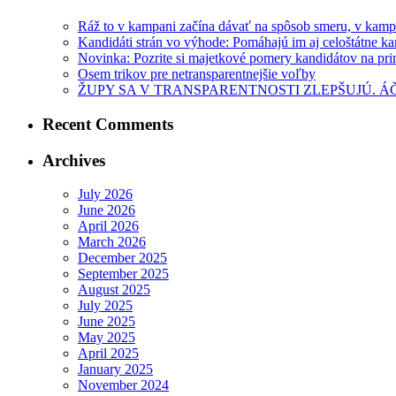
Ráž to v kampani začína dávať na spôsob smeru, v kampa
Kandidáti strán vo výhode: Pomáhajú im aj celoštátne k
Novinka: Pozrite si majetkové pomery kandidátov na pr
Osem trikov pre netransparentnejšie voľby
ŽUPY SA V TRANSPARENTNOSTI ZLEPŠUJÚ. Á
Recent Comments
Archives
July 2026
June 2026
April 2026
March 2026
December 2025
September 2025
August 2025
July 2025
June 2025
May 2025
April 2025
January 2025
November 2024